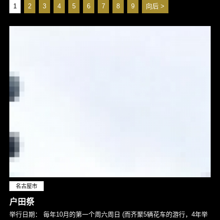
1
2
3
4
5
6
7
8
9
向后 >
名古屋市
户田祭
举行日期：
毎年10月的第一个周六周日 (而齐聚5辆花车的游行，4年举