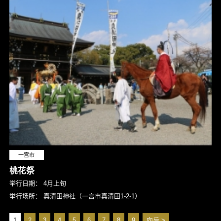
一宫市
桃花祭
举行日期：
4月上旬
举行场所：
真清田神社（一宫市真清田1-2-1）
1
2
3
4
5
6
7
8
9
向后 >