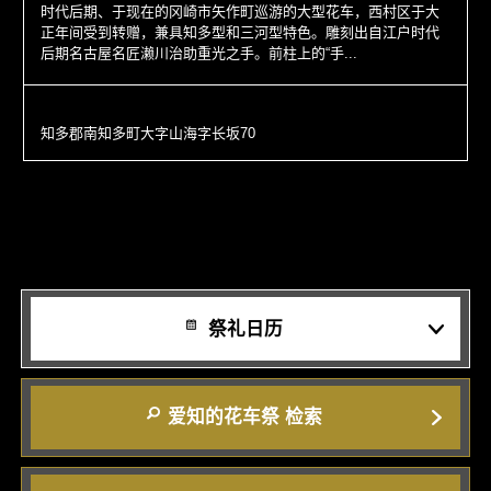
时代后期、于现在的冈崎市矢作町巡游的大型花车，西村区于大
正年间受到转赠，兼具知多型和三河型特色。雕刻出自江户时代
后期名古屋名匠濑川治助重光之手。前柱上的“手...
知多郡南知多町大字山海字长坂70
祭礼日历
爱知的花车祭 检索