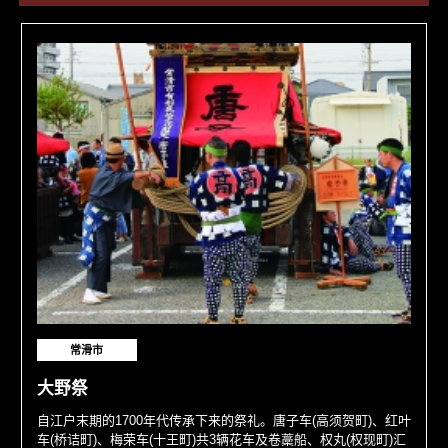
常滑市
大野祭
自江户末期的1700年代传承下来的祭礼。唐子车(高须贺町)、红叶
车(桥诘町)、梅荣车(十王町)共3辆花车及卷藁船、权丸(权现町)汇