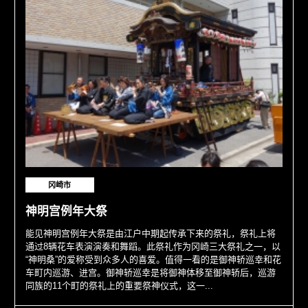
冈崎市
神明宫例年大祭
能见神明宫例年大祭是由江户中期起传承下来的祭礼，祭礼上将
通过8辆花车表演演奏和舞蹈。此祭礼作为冈崎三大祭礼之一，以
“神明桑”的爱称受到众多人的喜爱。值得一看的是御神轿巡幸和花
车町内巡游、进宫。御神轿巡幸是将御神体移至御神轿后，巡游
同族的11个町的祭礼上的重要祭神仪式，这一...