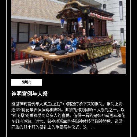
冈崎市
神明宫例年大祭
能见神明宫例年大祭是由江户中期起传承下来的祭礼，祭礼上将
通过8辆花车表演演奏和舞蹈。此祭礼作为冈崎三大祭礼之一，以
“神明桑”的爱称受到众多人的喜爱。值得一看的是御神轿巡幸和花
车町内巡游、进宫。御神轿巡幸是将御神体移至御神轿后，巡游
同族的11个町的祭礼上的重要祭神仪式，这一...