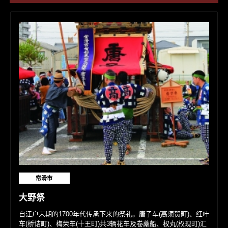
常滑市
大野祭
自江户末期的1700年代传承下来的祭礼。唐子车(高须贺町)、红叶
车(桥诘町)、梅荣车(十王町)共3辆花车及卷藁船、权丸(权现町)汇