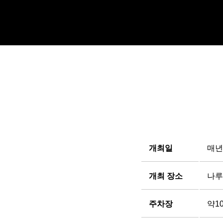
개최일
매년
개최 장소
나루
주차장
약1