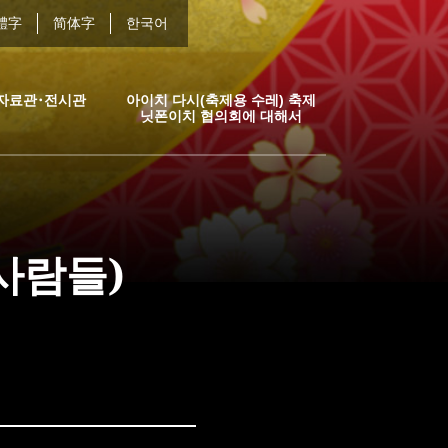
體字
简体字
한국어
자료관･전시관
아이치 다시(축제용 수레) 축제
닛폰이치 협의회에 대해서
사람들)