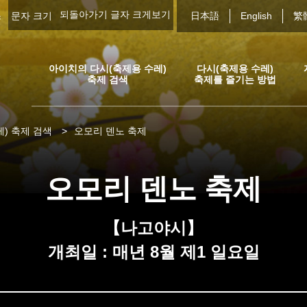
되돌아가기
글자 크게보기
스
문자 크기
日本語
English
繁
아이치의 다시(축제용 수레)
다시(축제용 수레)
축제 검색
축제를 즐기는 방법
) 축제 검색
>
오모리 덴노 축제
오모리 덴노 축제
【나고야시】
개최일 : 매년 8월 제1 일요일