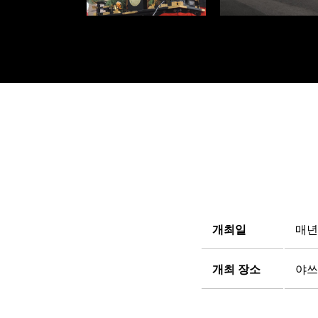
개최일
매년
개최 장소
야쓰