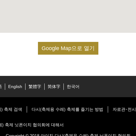
Google Map으로 열기
語
English
繁體字
简体字
한국어
) 축제 검색
다시(축제용 수레) 축제를 즐기는 방법
자료관･전
레) 축제 닛폰이치 협의회에 대해서
Copyright © 2018 아이치 다시(축제용 수레) 축제 닛폰이치 협의회