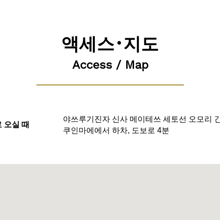
액세스･지도
Access / Map
야쓰루기진자 신사 메이테쓰 세토선 오모리 
 오실 때
쿠인마에에서 하차, 도보로 4분