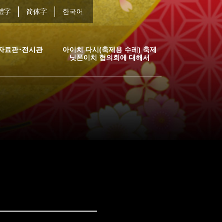
體字
简体字
한국어
자료관･전시관
아이치 다시(축제용 수레) 축제
닛폰이치 협의회에 대해서