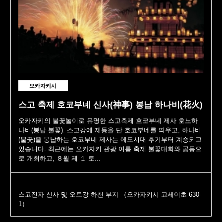
오카자키시
스고 축제 호코부네 신사(神事) 봉납 하나비(花火)
오카자키의 불꽃놀이로 유명한 스고축제 호코부네 제사 호노하
나비(봉납 불꽃). 스고강에 제등을 단 호코부네를 띄우고, 하나비
(불꽃)을 봉납하는 호코부네 제사는 에도시대 후기부터 계승되고
있습니다. 최근에는 오카자키 관광 여름 축제 불꽃대회와 공동으
로 개최하고, ８월 제 １ 토...
스고진자 신사 및 오토강 하천 부지 （오카자키시 고세이초 630-
1）