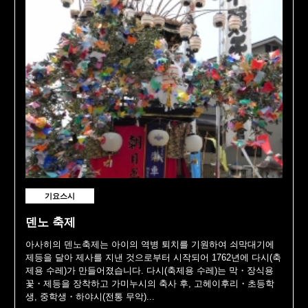
기요스시
덴노 축제
아사히의 덴노축제는 아이의 역병 퇴치를 기원하여 쇠막대기에
제등을 달아 제사를 지낸 것으로부터 시작되어 1762년에 다시(축
제용 수레)가 만들어졌습니다. 다시(축제용 수레)는 막・장식용
꽃・제등을 장착하고 가미누시의 축사 후, 고헤이후리・초등학
생, 중학생・하야시(전통 무악)...