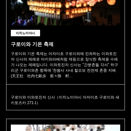
이치노미야시
구로이와 기온 축제
구로이와 기온 축제는 아자이초 구로이와에 진좌하는 이와토진
자 신사의 제례로 마키와라배처럼 제등으로 장식한 축제용 수레
가 나오는 제례입니다. 이와토진자 신사는 "간분촌들 각서" 하구
리군 구로이와촌 항목에 '천왕사 사내 칠모보 전전제 촌중 지배
(天王社 社内七畝歩 前々除 村...
구로이와 이와토진자 신사（이치노미야시 아자이초 구로이와 세
키토즈카 271-1）