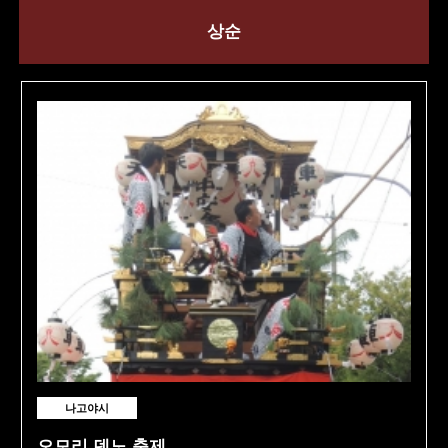
상순
나고야시
오모리 덴노 축제