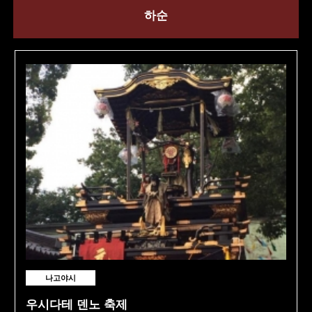
하순
나고야시
우시다테 덴노 축제