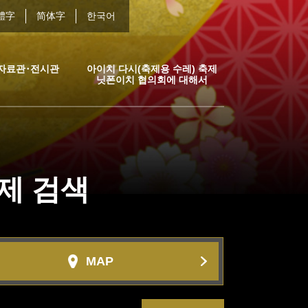
體字
简体字
한국어
자료관･전시관
아이치 다시(축제용 수레) 축제
닛폰이치 협의회에 대해서
축제
검색
MAP