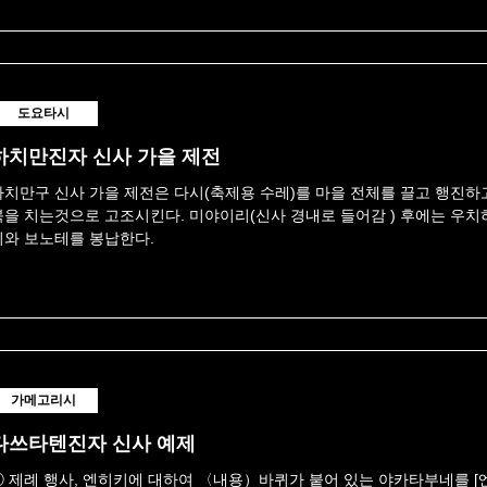
도요타시
하치만진자 신사 가을 제전
하치만구 신사 가을 제전은 다시(축제용 수레)를 마을 전체를 끌고 행진하고
북을 치는것으로 고조시킨다. 미야이리(신사 경내로 들어감 ) 후에는 우치
시와 보노테를 봉납한다.
가메고리시
다쓰타텐진자 신사 예제
① 제례 행사, 엔히키에 대하여 〈내용）바퀴가 붙어 있는 야카타부네를 [