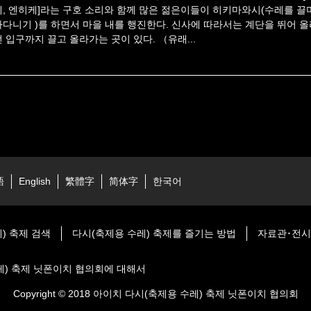
케, 엔히케]라는 구호 소리와 함께 많은 젊은이들이 히키마와시(수레를 끌
아다니기 )를 하면서 마을 내를 행진한다. 신사에 따라서는 계단을 뛰어 올
전 입구까지 끌고 올라가는 곳이 있다. （유래...
語
English
繁體字
简体字
한국어
) 축제 검색
다시(축제용 수레) 축제를 즐기는 방법
자료관･전
레) 축제 닛폰이치 협의회에 대해서
Copyright © 2018 아이치 다시(축제용 수레) 축제 닛폰이치 협의회