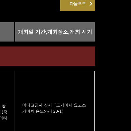
다음으로
개최일 기간,개최장소,개최 시기
아타고진자 신사（도카이시 요코스
 공
카마치 욘노와리 23-1）
시(축
 아타