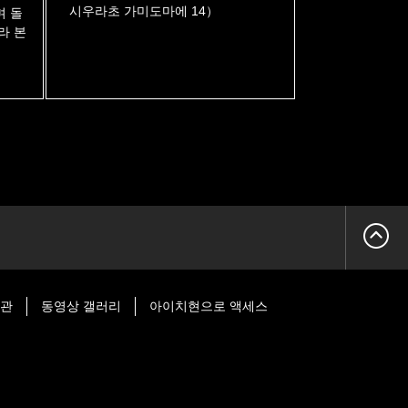
시우라초 가미도마에 14）
며 돌
라 본
시관
동영상 갤러리
아이치현으로 액세스