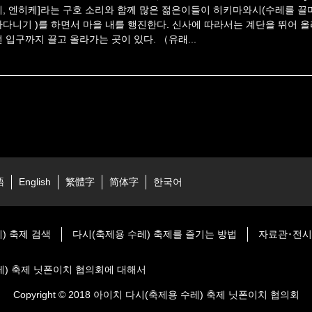
케, 엔히케]라는 구호 소리와 함께 많은 젊은이들이 히키마와시(수레를 끌
아다니기 )를 하면서 마을 내를 행진한다. 신사에 따라서는 계단을 뛰어 올
전 입구까지 끌고 올라가는 곳이 있다. （유래...
語
English
繁體字
简体字
한국어
) 축제 검색
다시(축제용 수레) 축제를 즐기는 방법
자료관･전
레) 축제 닛폰이치 협의회에 대해서
Copyright © 2018 아이치 다시(축제용 수레) 축제 닛폰이치 협의회