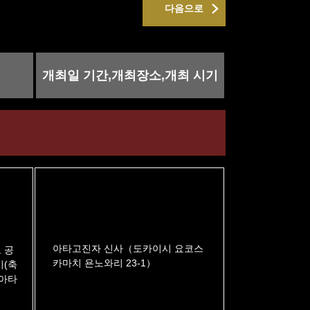
다음으로
개최일 기간,개최장소,개최 시기
아타고진자 신사（도카이시 요코스
 공
카마치 욘노와리 23-1）
시(축
 아타