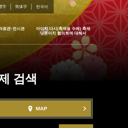
體字
简体字
한국어
자료관･전시관
아이치 다시(축제용 수레) 축제
닛폰이치 협의회에 대해서
축제
검색
MAP