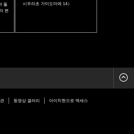
시우라초 가미도마에 14）
며 돌
라 본
시관
동영상 갤러리
아이치현으로 액세스