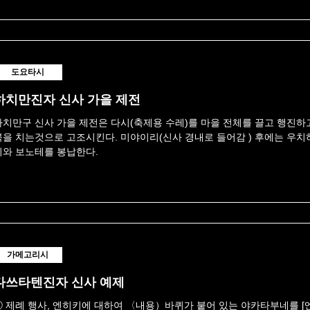
도요타시
하치만진자 신사 가을 제전
하치만구 신사 가을 제전은 다시(축제용 수레)를 마을 전체를 끌고 행진하고
북을 치는것으로 고조시킨다. 미야이리(신사 경내로 들어감 ) 후에는 우치
시와 보노테를 봉납한다.
가메고리시
다쓰타텐진자 신사 예제
① 제례 행사, 엔히키에 대하여 〈내용）바퀴가 붙어 있는 야카타부네를 [