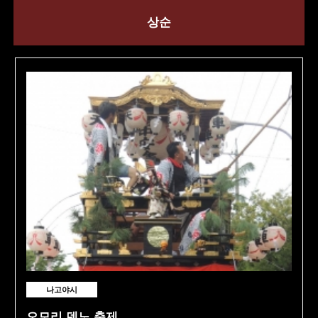
상순
나고야시
오모리 덴노 축제