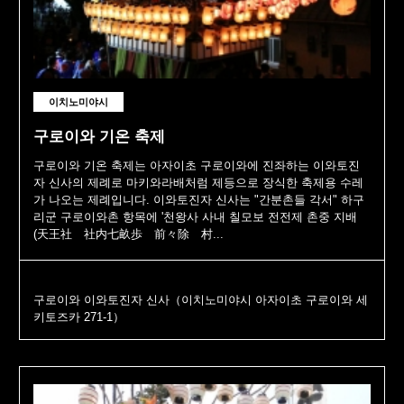
이치노미야시
구로이와 기온 축제
구로이와 기온 축제는 아자이초 구로이와에 진좌하는 이와토진
자 신사의 제례로 마키와라배처럼 제등으로 장식한 축제용 수레
가 나오는 제례입니다. 이와토진자 신사는 "간분촌들 각서" 하구
리군 구로이와촌 항목에 '천왕사 사내 칠모보 전전제 촌중 지배
(天王社 社内七畝歩 前々除 村...
구로이와 이와토진자 신사（이치노미야시 아자이초 구로이와 세
키토즈카 271-1）