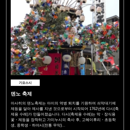
기요스시
덴노 축제
아사히의 덴노축제는 아이의 역병 퇴치를 기원하여 쇠막대기에
제등을 달아 제사를 지낸 것으로부터 시작되어 1762년에 다시(축
제용 수레)가 만들어졌습니다. 다시(축제용 수레)는 막・장식용
꽃・제등을 장착하고 가미누시의 축사 후, 고헤이후리・초등학
생, 중학생・하야시(전통 무악)...