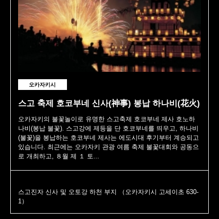
오카자키시
스고 축제 호코부네 신사(神事) 봉납 하나비(花火)
오카자키의 불꽃놀이로 유명한 스고축제 호코부네 제사 호노하
나비(봉납 불꽃). 스고강에 제등을 단 호코부네를 띄우고, 하나비
(불꽃)을 봉납하는 호코부네 제사는 에도시대 후기부터 계승되고
있습니다. 최근에는 오카자키 관광 여름 축제 불꽃대회와 공동으
로 개최하고, ８월 제 １ 토...
스고진자 신사 및 오토강 하천 부지 （오카자키시 고세이초 630-
1）