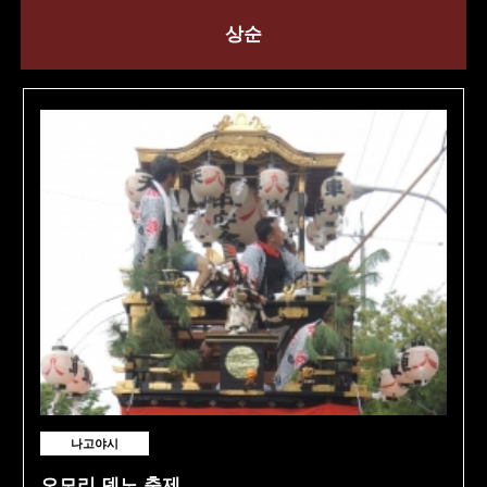
상순
나고야시
오모리 덴노 축제