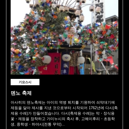
기요스시
덴노 축제
아사히의 덴노축제는 아이의 역병 퇴치를 기원하여 쇠막대기에
제등을 달아 제사를 지낸 것으로부터 시작되어 1762년에 다시(축
제용 수레)가 만들어졌습니다. 다시(축제용 수레)는 막・장식용
꽃・제등을 장착하고 가미누시의 축사 후, 고헤이후리・초등학
생, 중학생・하야시(전통 무악)...