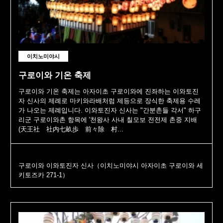
이치노미야시
구로이와 기온 축제
구로이와 기온 축제는 아자이초 구로이와에 진좌하는 이와토진
자 신사의 제례로 마키와라배처럼 제등으로 장식한 축제용 수레
가 나오는 제례입니다. 이와토진자 신사는 "간분촌들 각서" 하구
리군 구로이와촌 항목에 '천왕사 사내 칠모보 전전제 촌중 지배
(天王社 社内七畝歩 前々除 村...
구로이와 이와토진자 신사（이치노미야시 아자이초 구로이와 세
키토즈카 271-1）