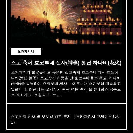
오카자키시
스고 축제 호코부네 신사(神事) 봉납 하나비(花火)
오카자키의 불꽃놀이로 유명한 스고축제 호코부네 제사 호노하
나비(봉납 불꽃). 스고강에 제등을 단 호코부네를 띄우고, 하나비
(불꽃)을 봉납하는 호코부네 제사는 에도시대 후기부터 계승되고
있습니다. 최근에는 오카자키 관광 여름 축제 불꽃대회와 공동으
로 개최하고, ８월 제 １ 토...
스고진자 신사 및 오토강 하천 부지 （오카자키시 고세이초 630-
1）