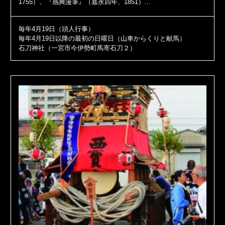
1755）、『感興漫筆』（嘉永四年、1851）...
毎年4月19日（頭人行事）
毎年4月19日以降の最初の日曜日（山車からくりと献馬）
石刀神社（一宮市今伊勢町馬寄石刀２）