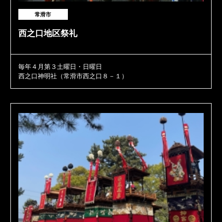
常滑市
西之口地区祭礼
毎年４月第３土曜日・日曜日
西之口神明社（常滑市西之口８－１）