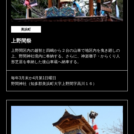
美浜町
上野間祭
上野間区内の越智と四嶋から２台の山車で地区内を曳き廻しの
上、野間神社境内に奉納する。さらに、神楽囃子・からくり人
形芝居を奉納した後山車蔵へ納車する。
毎年3月末か4月第1日曜日
野間神社（知多郡美浜町大字上野間字高川１６）