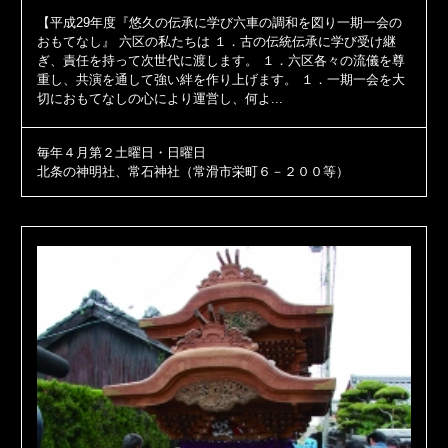
【平成29年度『悠久の伝承に学び六車の調和を図り一期一会の
おもてなし』 六区の私たちは １．古の伝統伝承に学び受け継
ぎ、責任を持って次世代に渡します。 １．六区各々の流儀を尊
重し、共演を通して強い絆を作り上げます。 １．一期一会を大
切におもてなしの心により運営し、何よ...
毎年４月第２土曜日・日曜日
北条の神明社、常石神社（常滑市栄町６－２００等）