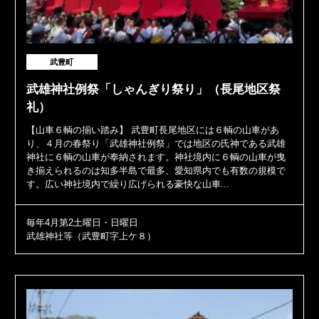
武豊町
武雄神社例祭「しゃんぎり祭り」（長尾地区祭
礼）
【山車６輌の揃い踏み】 武豊町長尾地区には６輌の山車があ
り、４月の春祭り「武雄神社例祭」では地区の氏神である武雄
神社に６輌の山車が奉納されます。神社境内に６輌の山車が曳
き揃えられるのは知多半島で最多、愛知県内でも有数の規模で
す。広い神社境内で繰り広げられる豪快な山車...
毎年4月第2土曜日・日曜日
武雄神社等（武豊町字上ケ８）