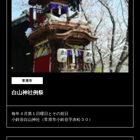
常滑市
白山神社例祭
毎年４月第１日曜日とその前日
小鈴谷白山神社（常滑市小鈴谷字赤松３０）