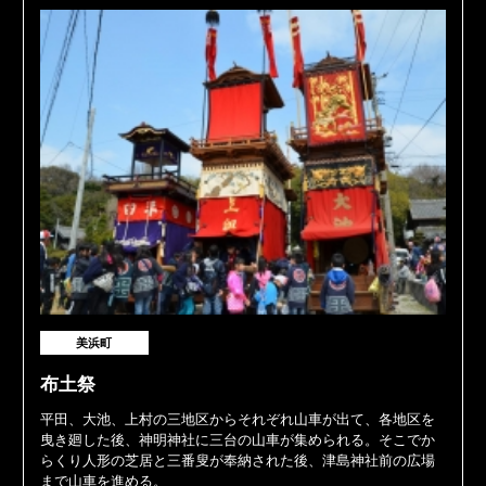
美浜町
布土祭
平田、大池、上村の三地区からそれぞれ山車が出て、各地区を
曳き廻した後、神明神社に三台の山車が集められる。そこでか
らくり人形の芝居と三番叟が奉納された後、津島神社前の広場
まで山車を進める。