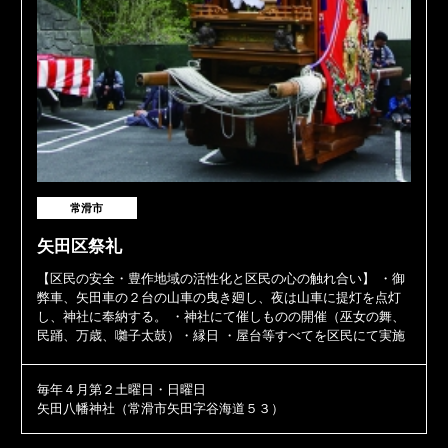
常滑市
矢田区祭礼
【区民の安全・豊作地域の活性化と区民の心の触れ合い】 ・御
弊車、矢田車の２台の山車の曳き廻し、夜は山車に提灯を点灯
し、神社に奉納する。 ・神社にて催しものの開催（巫女の舞、
民踊、万歳、囃子太鼓）・縁日 ・屋台等すべてを区民にて実施
毎年４月第２土曜日・日曜日
矢田八幡神社（常滑市矢田字谷海道５３）