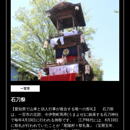
一宮市
石刀祭
【愛知県で山車と頭人行事が複合する唯一の祭礼】 石刀祭
は、一宮市の北部、今伊勢町馬寄(うまよせ)に鎮座する石刀神社
で毎年4月19日に行われる例祭です。 江戸時代には、8月19日
に祭礼が行われていたことが『尾陽村々祭礼集』（宝暦五年、