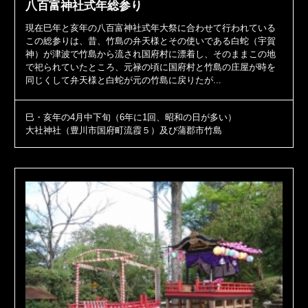
八百富神社式年総参り
現在巳年と亥年の八百富神社式年大祭に合わせて行われている
この総参りは、昔、竹島の弁天様とその使いである白蛇（宇賀
神）が津波で竹島から流され国府村に漂着し、そのままこの地
で祀られていたところ、元禄の頃に国府村と竹島の庄屋が時を
同じくして弁天様と白蛇が元の竹島に戻りたが...
巳・亥年の4月中下旬（6年に1回、昭和の日が多い）
大社神社（豊川市国府町流霞５）及び蒲郡市竹島