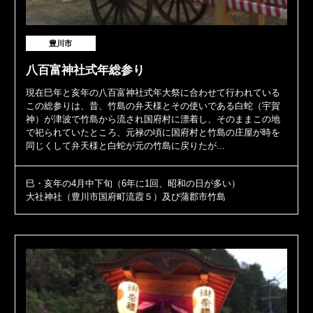
豊川市
八百富神社式年総参り
現在巳年と亥年の八百富神社式年大祭に合わせて行われている
この総参りは、昔、竹島の弁天様とその使いである白蛇（宇賀
神）が津波で竹島から流され国府村に漂着し、そのままこの地
で祀られていたところ、元禄の頃に国府村と竹島の庄屋が時を
同じくして弁天様と白蛇が元の竹島に戻りたが...
巳・亥年の4月中下旬（6年に1回、昭和の日が多い）
大社神社（豊川市国府町流霞５）及び蒲郡市竹島