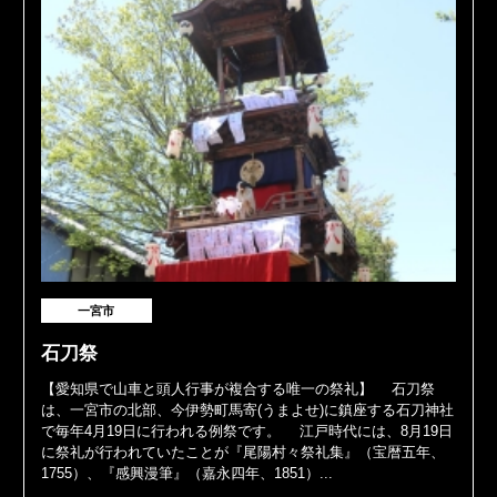
一宮市
石刀祭
【愛知県で山車と頭人行事が複合する唯一の祭礼】 石刀祭
は、一宮市の北部、今伊勢町馬寄(うまよせ)に鎮座する石刀神社
で毎年4月19日に行われる例祭です。 江戸時代には、8月19日
に祭礼が行われていたことが『尾陽村々祭礼集』（宝暦五年、
1755）、『感興漫筆』（嘉永四年、1851）...