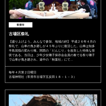
常滑市
古場区祭礼
【盛り上げよう。みんなで参加、地域の絆】 平成２６年４月の
祭礼で、山車の曳き廻しが４５年ぶりに復活した。山車は知多
半島屈指の変わり種。関西の「だんじり」を改良した特殊な形
状である。当日は、少年少女囃子保存会会員の奏でる祭り囃子
で山車が曳き廻され、途中の「秋葉社」にて...
毎年４月第２日曜日
古場神明社（常滑市古場字五反田１８－１－３）