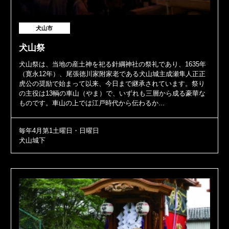
犬山市
犬山祭
犬山祭は、当地の産土神を祀る針綱神社の祭礼であり、1635年
（寛永12年）、尾張徳川家附家老である犬山城主成瀬隼人正正
虎公の奨励で始まって以来、今日まで継承されています。祭り
の主役は13輌の車山（やま）で、いずれも三層から成る豪華な
ものです。車山の上では江戸時代から伝わるか...
毎年4月第1土曜日・日曜日
犬山城下