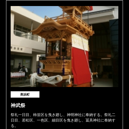
美浜町
神武祭
祭礼一日目、柿並区を曳き廻し、神明神社に奉納する。祭礼二
日目、若松区、一色区、細目区を曳き廻し、冨具神社に奉納す
る。