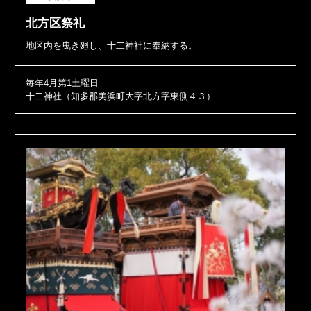
北方区祭礼
地区内を曳き廻し、十二神社に奉納する。
毎年4月第1土曜日
十二神社（知多郡美浜町大字北方字東側４３）