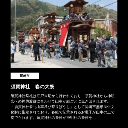
岡崎市
須賀神社 春の大祭
須賀神社祭礼は江戸末期から行われており、須賀神社から神明
宮への神輿渡御に合わせて山車が組ごとに曳き回されます。
「須賀神社祭礼山車及び祭りばやし」として岡崎市無形民俗文
化財に指定されており、各組で伝承されるお囃子が山車の上で
奏でられます。須賀神社の祭神が神明社の祭神を...