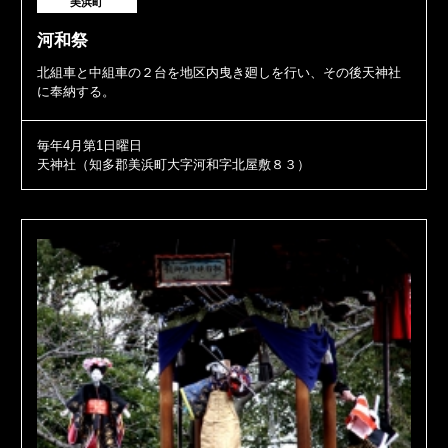
美浜町
河和祭
北組車と中組車の２台を地区内曳き廻しを行い、その後天神社
に奉納する。
毎年4月第1日曜日
天神社（知多郡美浜町大字河和字北屋敷８３）