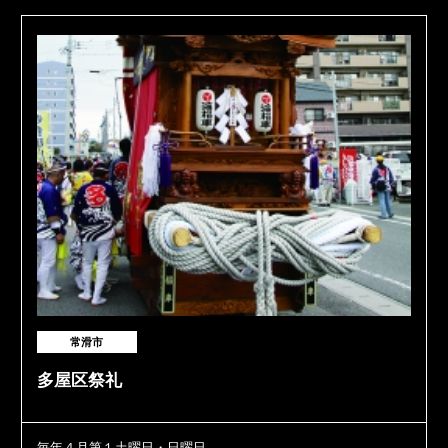
常滑市
多屋区祭礼
毎年４月第１土曜日・日曜日