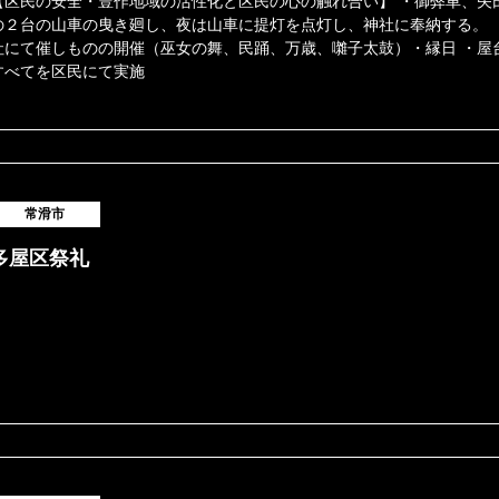
【区民の安全・豊作地域の活性化と区民の心の触れ合い】 ・御弊車、矢
の２台の山車の曳き廻し、夜は山車に提灯を点灯し、神社に奉納する。 
社にて催しものの開催（巫女の舞、民踊、万歳、囃子太鼓）・縁日 ・屋
すべてを区民にて実施
常滑市
多屋区祭礼