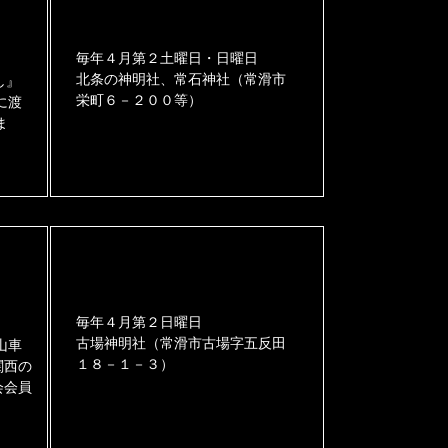
毎年４月第２土曜日・日曜日
北条の神明社、常石神社（常滑市
し』
栄町６－２００等）
に渡
ま
毎年４月第２日曜日
古場神明社（常滑市古場字五反田
山車
１８－１－３）
関西の
会会員