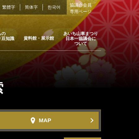
協議会会員
繁體字
简体字
한국어
専用ページ
ちの
あいち山車まつり
資料館・展示館
り豆知識
日本一協議会に
ついて
索
MAP