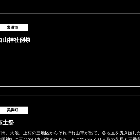
常滑市
白山神社例祭
美浜町
布土祭
平田、大池、上村の三地区からそれぞれ山車が出て、各地区を曳き廻し
神明神社に三台の山車が集められる。そこでからくり人形の芝居と三番