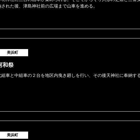
納された後、津島神社前の広場まで山車を進める。
美浜町
河和祭
北組車と中組車の２台を地区内曳き廻しを行い、その後天神社に奉納す
美浜町