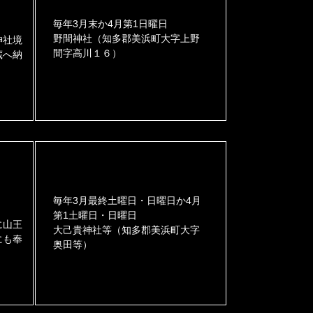
毎年3月末か4月第1日曜日
野間神社（知多郡美浜町大字上野
神社境
間字高川１６）
蔵へ納
毎年3月最終土曜日・日曜日か4月
第1土曜日・日曜日
に山王
大己貴神社等（知多郡美浜町大字
にも奉
奥田等）