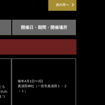
次の月へ
開催日・期間・開催場所
毎年4月1日〜3日
真清田神社（一宮市真清田１－２
とも
－１）
行われ
まつ