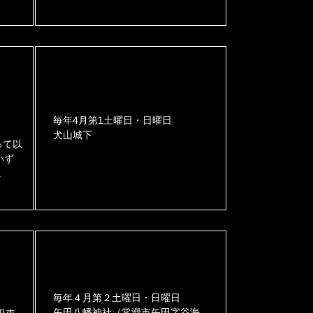
毎年4月第1土曜日・日曜日
犬山城下
って以
いず
.
毎年４月第２土曜日・日曜日
矢田八幡神社（常滑市矢田字谷海