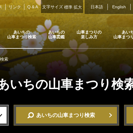
ス
リンク
Q & A
文字サイズ
日本語
English
標準
拡大
あいちの
あいちの
山車まつりの
あい
山車まつり検索
山車図鑑
楽しみ方
山車まつ
検索
あいちの山車まつり
検
あいちの山車まつり検索