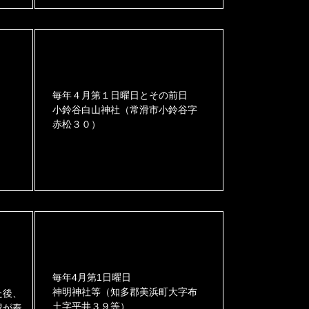
毎年４月第１日曜日とその前日
小鈴谷白山神社（常滑市小鈴谷字
赤松３０）
毎年4月第1日曜日
神明神社等（知多郡美浜町大字布
た後、
土字平井３９等）
叟が奉