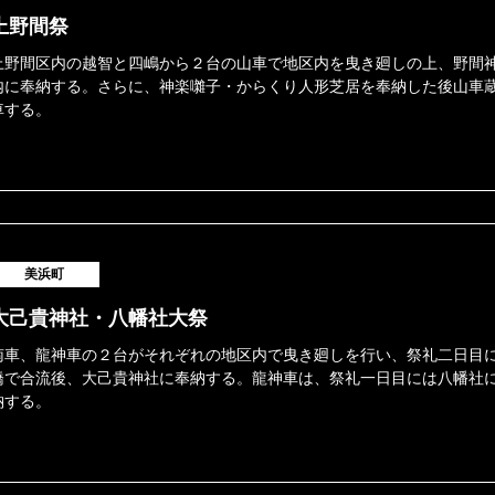
上野間祭
上野間区内の越智と四嶋から２台の山車で地区内を曳き廻しの上、野間
内に奉納する。さらに、神楽囃子・からくり人形芝居を奉納した後山車
車する。
美浜町
大己貴神社・八幡社大祭
南車、龍神車の２台がそれぞれの地区内で曳き廻しを行い、祭礼二日目
橋で合流後、大己貴神社に奉納する。龍神車は、祭礼一日目には八幡社
納する。