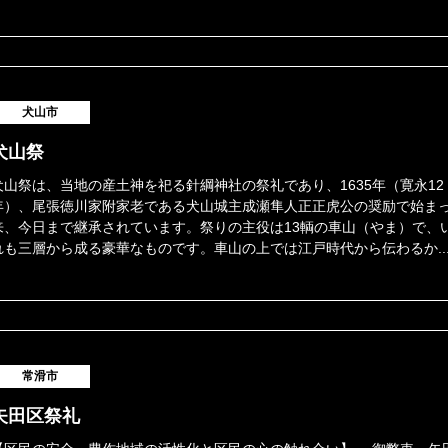
犬山市
犬山祭
犬山祭は、当地の産土神を祀る針綱神社の祭礼であり、1635年（寛永12
年）、尾張徳川家附家老である犬山城主成瀬隼人正正虎公の奨励で始ま
来、今日まで継承されています。祭りの主役は13輌の車山（やま）で、
れも三層から成る豪華なものです。車山の上では江戸時代から伝わるか..
常滑市
矢田区祭礼