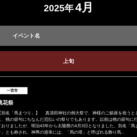
4月
2025年
イベント名
上旬
一宮市
桃花祭
【別名「馬まつり」】 真清田神社の例大祭で、神様のご鎮座を祝うと
に、桃の節句にちなんだ厄払いの祭りでもあります。以前は桃の節句に
ておりましたが、明治43年から太陽暦の4月3日となりました。別名「馬
り」とも称され、神輿の巡幸には、「馬の塔」と呼ばれる飾り馬...