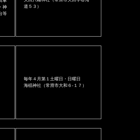
田車
道５３）
・神
台等
毎年４月第１土曜日・日曜日
海椙神社（常滑市大和６-１７）