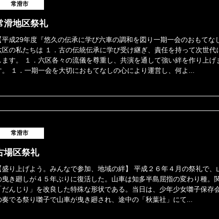
常滑市
常滑地区祭礼
【平成29年度『悠久の伝承に学び六車の調和を図り一期一会のおもてな
六区の私たちは １．古の伝統伝承に学び受け継ぎ、責任を持って次世代
します。 １．六区各々の流儀を尊重し、共演を通して強い絆を作り上げ
す。 １．一期一会を大切におもてなしの心により運営し、何よ...
常滑市
古場区祭礼
【盛り上げよう。みんなで参加、地域の絆】 平成２６年４月の祭礼で、
の曳き廻しが４５年ぶりに復活した。山車は知多半島屈指の変わり種。
「だんじり」を改良した特殊な形状である。当日は、少年少女囃子保存
の奏でる祭り囃子で山車が曳き廻され、途中の「秋葉社」にて...