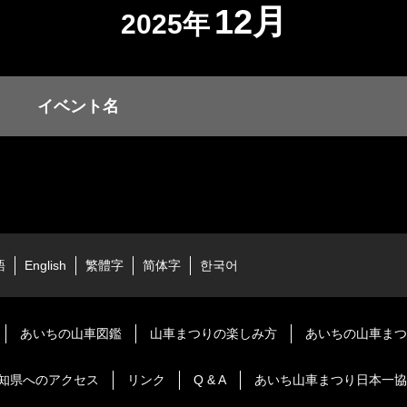
12月
2025年
イベント名
語
English
繁體字
简体字
한국어
あいちの山車図鑑
山車まつりの楽しみ方
あいちの山車まつ
知県へのアクセス
リンク
Q & A
あいち山車まつり日本一協