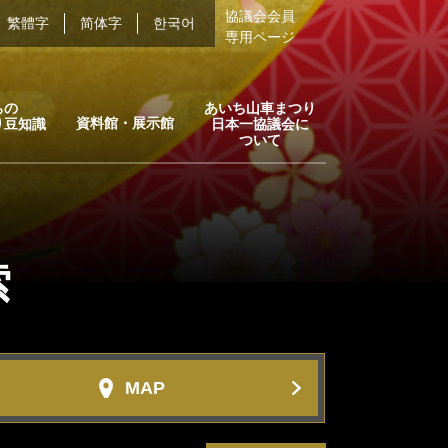
協議会会員
繁體字
简体字
한국어
専用ページ
ちの
あいち山車まつり
資料館・展示館
り豆知識
日本一協議会に
ついて
索
MAP