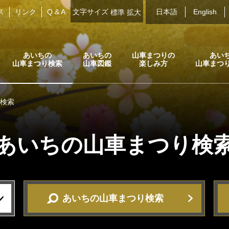
ス
リンク
Q & A
文字サイズ
日本語
English
標準
拡大
あいちの
あいちの
山車まつりの
あい
山車まつり検索
山車図鑑
楽しみ方
山車まつ
検索
あいちの山車まつり
検
あいちの山車まつり検索