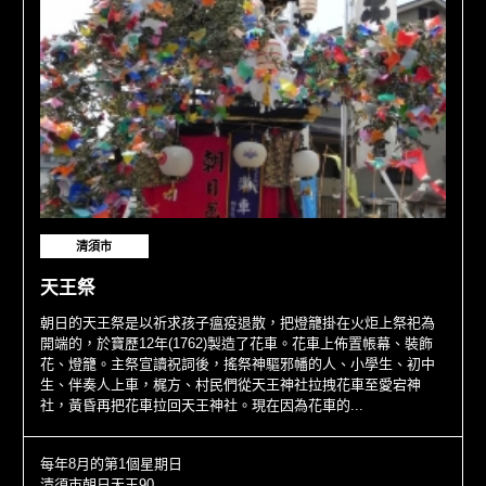
清須市
天王祭
朝日的天王祭是以祈求孩子瘟疫退散，把燈籠掛在火炬上祭祀為
開端的，於寶歷12年(1762)製造了花車。花車上佈置帳幕、裝飾
花、燈籠。主祭宣讀祝詞後，搖祭神驅邪幡的人、小學生、初中
生、伴奏人上車，梶方、村民們從天王神社拉拽花車至愛宕神
社，黃昏再把花車拉回天王神社。現在因為花車的...
每年8月的第1個星期日
清須市朝日天王90