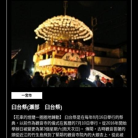
一宮市
臼台祭(瀨部 臼台祭)
【花車的燈籠一圈圈地轉動】 臼台祭是在每年8月16日舉行的祭
典，以前作為觀音寺的儀式在舊曆的7月10日舉行。從2016年開始
舉辦日被變更為第3個星期六(雨天次日)。 傳聞，古時觀音菩薩的
頭從近江的竹生島飛到了緊鄰的觀音寺院內的大銀杏上，從此被