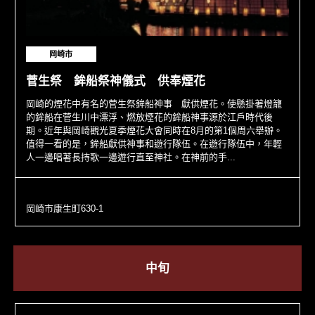
岡崎市
菅生祭 鉾船祭神儀式 供奉煙花
岡崎的煙花中有名的菅生祭鉾船神事 獻供煙花。使懸掛著燈籠
的鉾船在菅生川中漂浮、燃放煙花的鉾船神事源於江戶時代後
期。近年與岡崎觀光夏季煙花大會同時在8月的第1個周六舉辦。
值得一看的是，鉾船獻供神事和遊行隊伍。在遊行隊伍中，年輕
人一邊唱著長持歌一邊遊行直至神社。在神前的手...
岡崎市康生町630-1
中旬