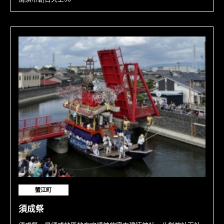
蟹江町
須成祭