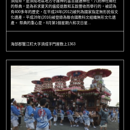
須成祭，是須成地區地方守護神的富吉建速神社、八劍神社兩社
的祭典，是為祈求夏天的瘟疫退散和五穀豐收而舉行的，被認為
有400多年的歷史，在平成24年(2012)被列為國家指定無形民俗文
化遺產，平成28年(2016)被登錄為聯合國教科文組織無形文化遺
產。 祭典的重心是，8月第1個星期六和次日星...
海部郡蟹江町大字須成字門屋敷上1363