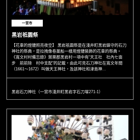
一宮市
黑岩祇園祭
【花車的燈籠照亮夜空】 黑岩祇園祭是在淺井町黑岩鎮守的石刀
神社的祭典，是拉拽像卷藁船一樣用燈籠裝飾的花車的祭典。
《寬文村村備忘錄》葉栗郡黑岩村一項中有“天王社 社內七亩
步 前前除 村中支配”的記載，由此可見石刀神社在寬文年間
（1661～1672）叫做天王神社，及該神社和津島神...
黑岩石刀神社（一宮市淺井町黑岩字石刀塚271-1）