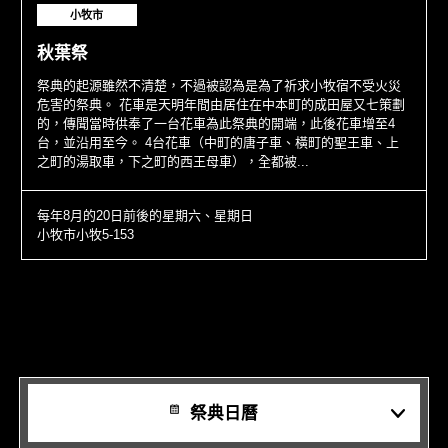
小牧市
秋葉祭
祭典的起源雖然不清楚，不過被認為是為了祈求小牧宿不受火災
危害的祭典。 花車是天明年間由居住在中本町的成田屋又七策劃
的，傳聞當時供奉了一台花車為此祭典的開端，此後花車增至4
台，並沿用至今。 4台花車（中町的唐子車、橫町的聖王車、上
之町的湯取車，下之町的西王母車），全都被...
每年8月的20日前後的星期六、星期日
小牧市小牧5-153
祭典日曆