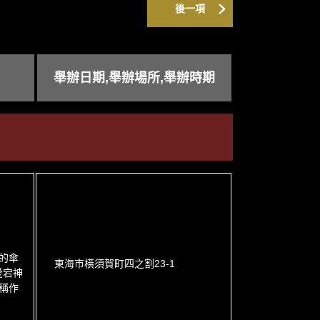
後一項
舉辦日期,舉辦場所,舉辦時期
的傘
東海市橫須賀町四之割23-1
愛宕神
稱作