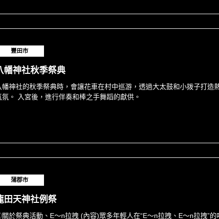
豐田市
八幡神社秋季祭典
八幡神社的秋季祭典時，會讓花車在村中巡游，透過大太鼓和小拨子打造
氣氛。 入宮後，進行伴奏和棒之手舞蹈的獻供。
蒲郡市
龍田天神社例祭
①關於祭典活動、E～n拉拽 (內容)眾多年輕人在“E～n拉拽、E～n拉拽”的