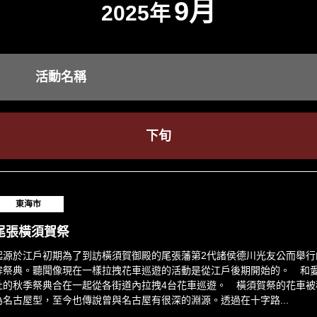
9月
2025年
活動名稱
下旬
東海市
尾張橫須賀祭
起源於江戶初期為了到訪橫須賀御殿的尾張藩第2代諸侯德川光友公而舉行
鉾祭典。聽聞像現在一樣拉拽花車巡遊的活動是從江戶後期開始的。 和
社的秋季祭典合在一起從各街道內拉拽4台花車巡遊。 橫須賀祭的花車被
為名古屋型，至今也傳說曾與名古屋有很深的淵源。透過在十字路...