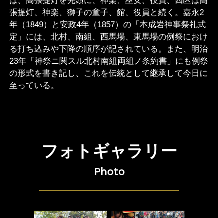
は、高張提灯を先頭に、神楽、巫女、役員、四区は高
張提灯、神楽、獅子の童子、館、役員と続く。嘉永2
年（1849）と安政4年（1857）の「本成岩神事祭礼式
定」には、北村、南組、西馬場、東馬場の例祭におけ
る打ち込みや下降の順序が記されている。また、明治
23年「神祭ニ関スル北村南組両組ノ条約書」にも例祭
の形式を書き記し、これを伝統として継承して今日に
至っている。
フォトギャラリー
Photo