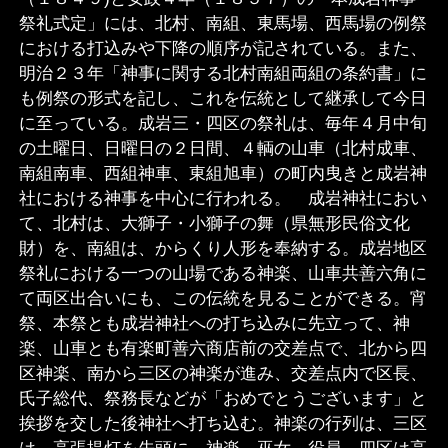
祭礼式定」には、北村、南組、東馬場、西馬場の例祭
における打込みや下降の順序が記されている。また、
明治２３年「神事に関する北村南組両組の条約書」に
も例祭の形式を記し、これを伝統として継承して今日
に至っている。成岩三・四区の祭礼は、毎年４月中旬
の土曜日、日曜日の２日間、４輌の山車（北村成車、
南組南車、西組神車、東組旭車）の町内曳きと成岩神
社における神事を中心に行われる。 成岩神社におい
て、北村は、大獅子・小獅子の舞（県無形民俗文化
財）を、南組は、からくり人形を奉納する。成岩地区
祭礼における一つの山場である神楽、山車共善六角に
て両区出合いにも、この伝統を見ることができる。宵
祭、本祭とも成岩神社への打ち込みに先立って、神
楽、山車とも有楽町善六商店前の交差点で、北から四
区神楽、南から三区の神楽が進み、交差点内で区長、
氏子総代、祭務長などが「おめでとうございます」と
挨拶を交した後神社へ打ち込む。神楽の行列は、三区