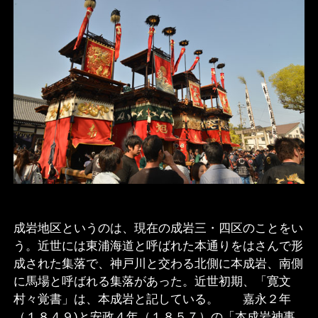
成岩地区というのは、現在の成岩三・四区のことをい
う。近世には東浦海道と呼ばれた本通りをはさんで形
成された集落で、神戸川と交わる北側に本成岩、南側
に馬場と呼ばれる集落があった。近世初期、「寛文
村々覚書」は、本成岩と記している。 嘉永２年
（１８４９)と安政４年（１８５７）の「本成岩神事