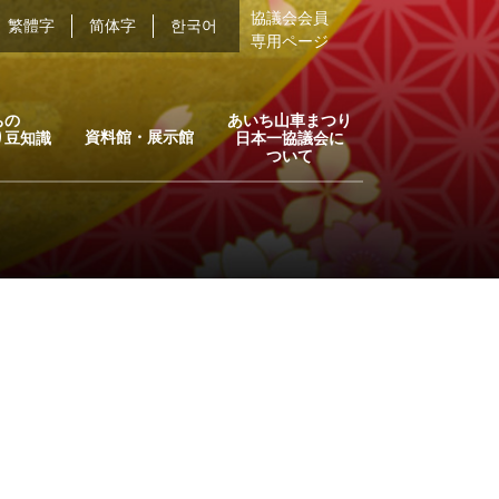
協議会会員
繁體字
简体字
한국어
専用ページ
ちの
あいち山車まつり
資料館・展示館
り豆知識
日本一協議会に
ついて