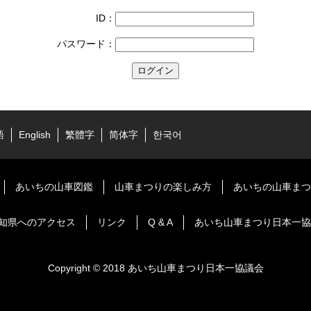
ID：
パスワード：
語
English
繁體字
简体字
한국어
あいちの山車図鑑
山車まつりの楽しみ方
あいちの山車まつ
知県へのアクセス
リンク
Q & A
あいち山車まつり日本一協
Copyright © 2018 あいち山車まつり日本一協議会