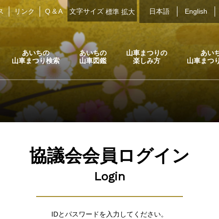
ス
リンク
Q & A
文字サイズ
日本語
English
標準
拡大
あいちの
あいちの
山車まつりの
あい
山車まつり検索
山車図鑑
楽しみ方
山車まつ
協議会会員ログイン
Login
IDとパスワードを入力してください。