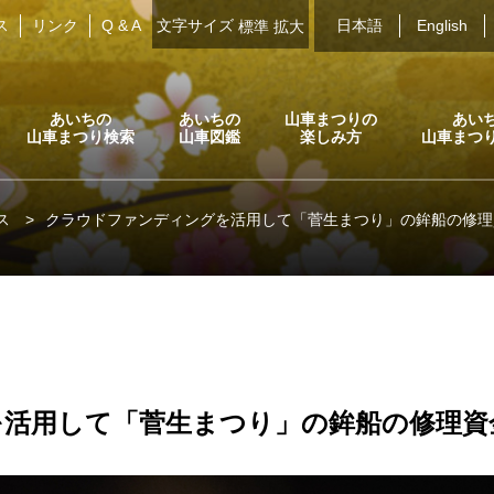
ス
リンク
Q & A
文字サイズ
日本語
English
標準
拡大
あいちの
あいちの
山車まつりの
あい
山車まつり検索
山車図鑑
楽しみ方
山車まつ
ス
>
クラウドファンディングを活用して「菅生まつり」の鉾船の修理
活用して「菅生まつり」の鉾船の修理資