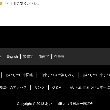
集サイト
をご覧ください。
語
English
繁體字
简体字
한국어
あいちの山車図鑑
山車まつりの楽しみ方
あいちの山車まつ
知県へのアクセス
リンク
Q & A
あいち山車まつり日本一協
Copyright © 2018 あいち山車まつり日本一協議会