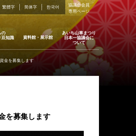
協議会会員
繁體字
简体字
한국어
専用ページ
ちの
あいち山車まつり
資料館・展示館
り豆知識
日本一協議会に
ついて
資金を募集します
金を募集します