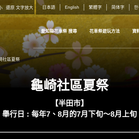
日本語
English
繁體字
简体字
한
還原
文字放大
大小
愛知縣花車祭 搜尋
花車祭遊玩方法
資
崎社區夏祭
龜崎社區夏祭
【半田市】
舉行日 : 每年7、8月的7月下旬～8月上旬