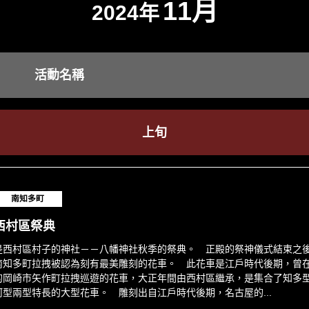
11月
2024年
活動名稱
上旬
南知多町
西村區祭典
是西村區村子的神社－－八幡神社秋季的祭典。 正殿的祭神儀式結束之
南知多町拉拽被認為刻有最美雕刻的花車。 此花車是江戶時代後期，曾
的岡崎市矢作町拉拽巡遊的花車，大正年間由西村區繼承，是集合了知多
河型兩型特長的大型花車。 雕刻出自江戶時代後期，名古屋的...