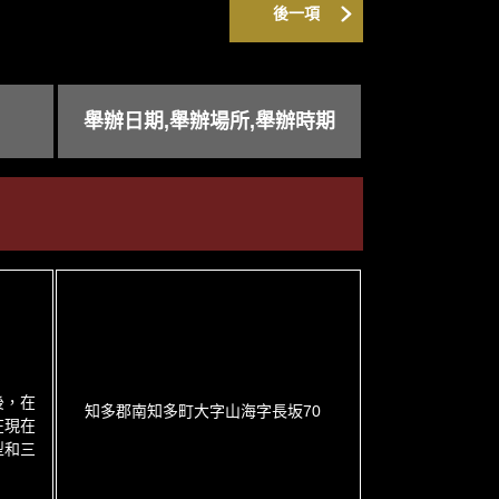
後一項
舉辦日期,舉辦場所,舉辦時期
後，在
知多郡南知多町大字山海字長坂70
在現在
型和三