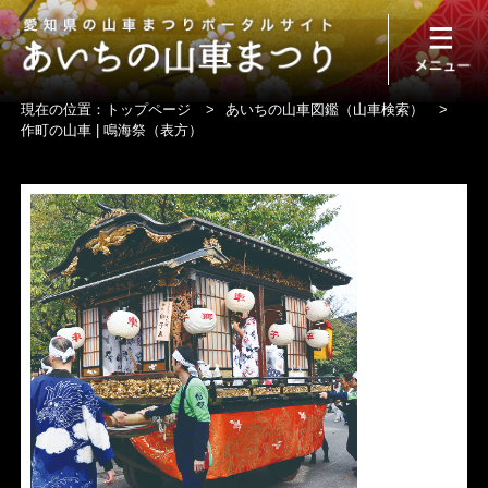
現在の位置：
トップページ
>
あいちの山車図鑑（山車検索）
>
作町の山車 | 鳴海祭（表方）