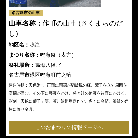
名古屋市の山車
山車名称：
作町の山車 (さくまちのだ
し)
地区名：
鳴海
まつり名称：
鳴海祭（表方）
祭礼場所：
鳴海八幡宮
名古屋市緑区鳴海町前之輪
建造時期：天保8年。正面に両端が切破風の庇、障子を立て周囲を
高欄が囲む。その下に腰幕をかけ、猩々緋の追幕を後面にかける。
彫刻「天毬に獅子」等。瀬川治助重定作で、多くに金箔。漆塗の角
柱に飾り金具。
このおまつりの情報ページへ