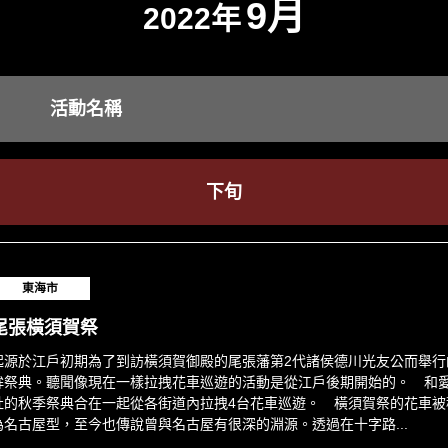
9月
2022年
活動名稱
下旬
東海市
尾張橫須賀祭
起源於江戶初期為了到訪橫須賀御殿的尾張藩第2代諸侯德川光友公而舉行
鉾祭典。聽聞像現在一樣拉拽花車巡遊的活動是從江戶後期開始的。 和
社的秋季祭典合在一起從各街道內拉拽4台花車巡遊。 橫須賀祭的花車被
為名古屋型，至今也傳說曾與名古屋有很深的淵源。透過在十字路...