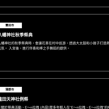
豐田市
八幡神社秋季祭典
八幡神社的秋季祭典時，會讓花車在村中巡游，透過大太鼓和小拨子打造
氣氛。 入宮後，進行伴奏和棒之手舞蹈的獻供。
蒲郡市
龍田天神社例祭
①關於祭典活動、E～n拉拽 (內容)眾多年輕人在“E～n拉拽、E～n拉拽”的