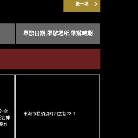
後一項
舉辦日期,舉辦場所,舉辦時期
的傘
東海市橫須賀町四之割23-1
愛宕神
稱作