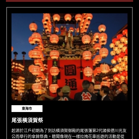
東海市
尾張橫須賀祭
起源於江戶初期為了到訪橫須賀御殿的尾張藩第2代諸侯德川光友
公而舉行的傘鉾祭典。聽聞像現在一樣拉拽花車巡遊的活動是從