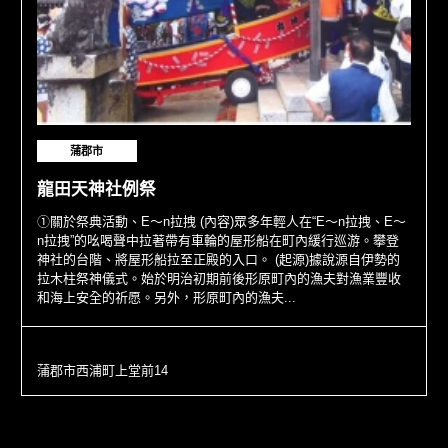
蒲郡市
龍田天神社例祭
①關於祭典活動、E～n拉拽 (內容)眾多年輕人在“E～n拉拽、E～
n拉拽”的吆喝聲中拉著帶有車輪的屋形船在町內緩行巡游。攀登
神社的台階、將屋形船拉至正殿的入口。 (起源)據說源自伊勢的
拉木柱祭神儀式。始於明治初期前後形原町內的漁夫對漁業豐收
和海上安全的祈愿。另外，形原町內的漁夫...
蒲郡市西浦町上堂前14