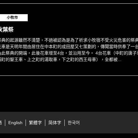
小牧市
秋葉祭
祭典的起源雖然不清楚，不過被認為是為了祈求小牧宿不受火災危害的祭
花車是天明年間由居住在中本町的成田屋又七策劃的，傳聞當時供奉了一
為此祭典的開端，此後花車增至4台，並沿用至今。 4台花車（中町的唐子
橫町的聖王車、上之町的湯取車，下之町的西王母車），全都被...
語
English
繁體字
简体字
한국어