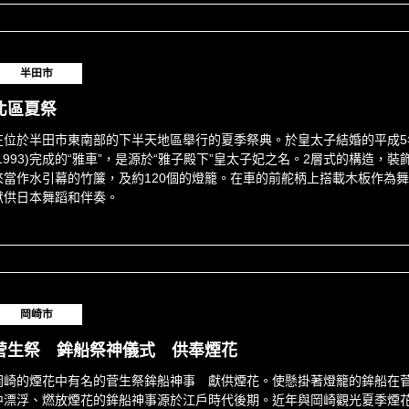
半田市
北區夏祭
在位於半田市東南部的下半天地區舉行的夏季祭典。於皇太子結婚的平成5
(1993)完成的“雅車”，是源於“雅子殿下”皇太子妃之名。2層式的構造，裝
來當作水引幕的竹簾，及約120個的燈籠。在車的前舵柄上搭載木板作為
獻供日本舞蹈和伴奏。
岡崎市
菅生祭 鉾船祭神儀式 供奉煙花
岡崎的煙花中有名的菅生祭鉾船神事 獻供煙花。使懸掛著燈籠的鉾船在
中漂浮、燃放煙花的鉾船神事源於江戶時代後期。近年與岡崎觀光夏季煙