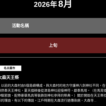
8月
2026年
活動名稱
上旬
名古屋市
大森天王祭
以前的大森村由5個島嶼構成，與大森村的地方守護神八劍神社不同，在
嶼供奉天王神社，夏天插秧後從津島神社迎接神符，獻奉馬塔。（在馬背
神驅邪旗、配帶豪華馬具等裝飾到神社參拜的祭典。）關於開始在天王祭
車的理由，有以下的傳說。江戶時期在大森流行過傳染病，大森寺...