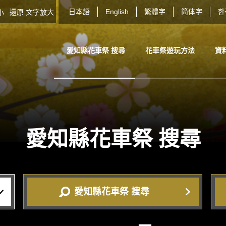
日本語
English
繁體字
简体字
한
還原
文字放大
大小
愛知縣花車祭 搜尋
花車祭遊玩方法
資
愛知縣花車祭
搜尋
愛知縣花車祭 搜尋