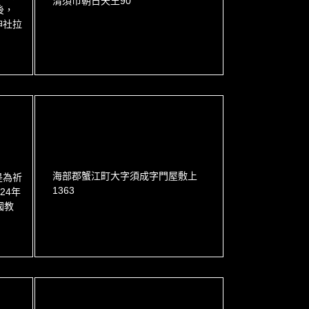
清須市朝日天王90
後，
神社拉
海部郡蟹江町大字須成字門屋敷上
是為祈
1363
24年
國教