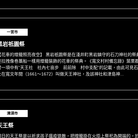
一宮市
黑岩祇園祭
【花車的燈籠照亮夜空】 黑岩祇園祭是在淺井町黑岩鎮守的石刀神社的祭
是拉拽像卷藁船一樣用燈籠裝飾的花車的祭典。《寬文村村備忘錄》葉栗
村一項中有“天王社 社內七亩步 前前除 村中支配”的記載，由此可見
社在寬文年間（1661～1672）叫做天王神社，及該神社和津島神...
清須市
天王祭
朝日的天王祭是以祈求孩子瘟疫退散，把燈籠掛在火炬上祭祀為開端的，