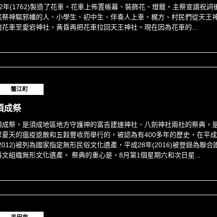
12年(1762)製造了花車。花車上佈置帳幕、裝飾花、燈籠。主祭宣讀祝詞
搖祭神驅邪幡的人、小學生、初中生、伴奏人上車，梶方、村民們從天王
拽花車至愛宕神社，黃昏再把花車拉回天王神社。現在因為花車的...
蟹江町
須成祭
須成祭，是須成地區地方守護神的富吉建速神社、八劍神社兩社的祭典，
求夏天的瘟疫退散和五穀豐收而舉行的，被認為有400多年的歷史，在平成
(2012)被列為國家指定無形民俗文化遺產，平成28年(2016)被登錄為聯合
科文組織無形文化遺產。 祭典的重心是，8月第1個星期六和次日星...