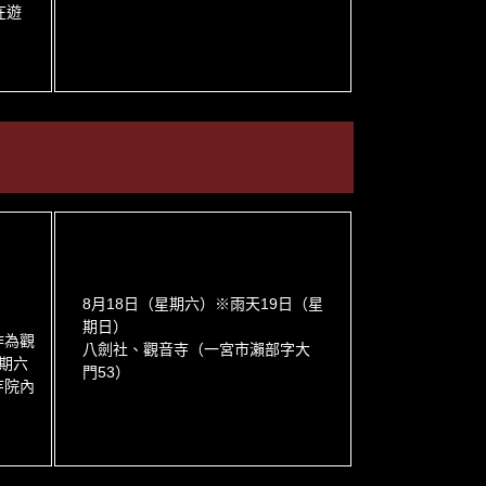
在遊
8月18日（星期六）※雨天19日（星
期日）
作為觀
八劍社、觀音寺（一宮市瀨部字大
星期六
門53）
寺院內