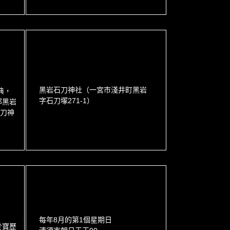
黑岩石刀神社（一宮市淺井町黑岩
典，
字石刀塚271-1）
郡黑岩
石刀神
每年8月的第1個星期日
於寶歷