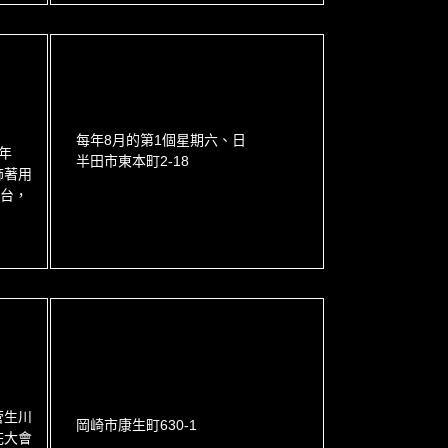
每年8月的第1個星期六、日
年
半田市東本町2-18
飾著用
舞台，
菅生川
岡崎市康生町630-1
花大會