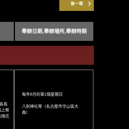
後一項
舉辦日期,舉辦場所,舉辦時期
每年8月的第1個星期日
各島
八劍神社等（名古屋市守山區大
插上祭
森）
拉拽花