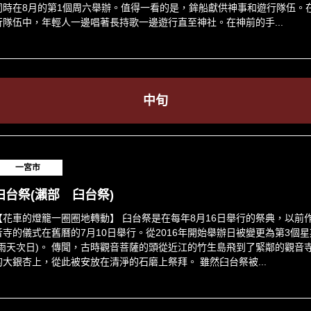
同時在8月的第1個周六舉辦。值得一看的是，鉾船獻供神事和遊行隊伍。
行隊伍中，年輕人一邊唱著長持歌一邊遊行直至神社。在神前的手...
中旬
一宮市
臼台祭(瀨部 臼台祭)
【花車的燈籠一圈圈地轉動】 臼台祭是在每年8月16日舉行的祭典，以前
音寺的儀式在舊曆的7月10日舉行。從2016年開始舉辦日被變更為第3個
(雨天次日)。 傳聞，古時觀音菩薩的頭從近江的竹生島飛到了緊鄰的觀音
的大銀杏上，從此被安放在清淨的石磨上祭拜。 雖然臼台祭被...