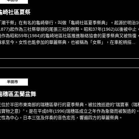
半田市
龜崎社區夏祭
「潮干祭」在有名的龜崎舉行，叫做「龜崎社區夏季祭典」。起源於明治1
(1877)起作為三社祭舉辦的尾張三社的例祭。昭和37年(1962)以後被中止
過作為昭和59年(1984)的龜崎地區社區推進聯絡協會的夏季祭典又被恢復
傳承至今。女性也能參加的華麗祭典，也被稱為「女祭」，在車舵柄搭...
半田市
瑞穗區盂蘭盆舞
在位於半田市東南部的瑞穗區舉行的夏季祭典。被拉拽巡遊的“瑞寶車（瑞
的寶物之意）”，是在平成8年(1996)瑞穗區成立之年作為象徵而被製造的
女性為中心，日本三弦及伴奏的音色宏亮，響遍四方的華麗祭典。