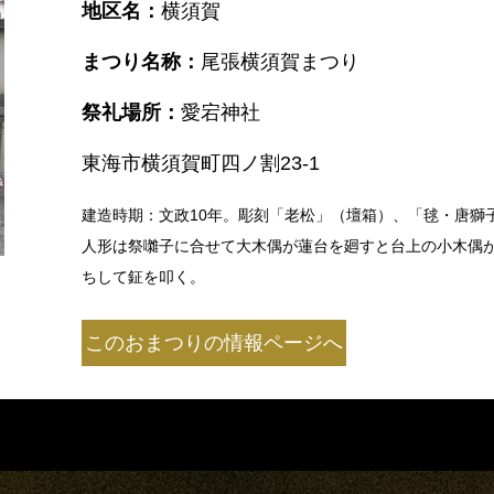
地区名：
横須賀
まつり名称：
尾張横須賀まつり
祭礼場所：
愛宕神社
東海市横須賀町四ノ割23-1
建造時期：文政10年。彫刻「老松」（壇箱）、「毬・唐獅
人形は祭囃子に合せて大木偶が蓮台を廻すと台上の小木偶
ちして鉦を叩く。
このおまつりの情報ページへ