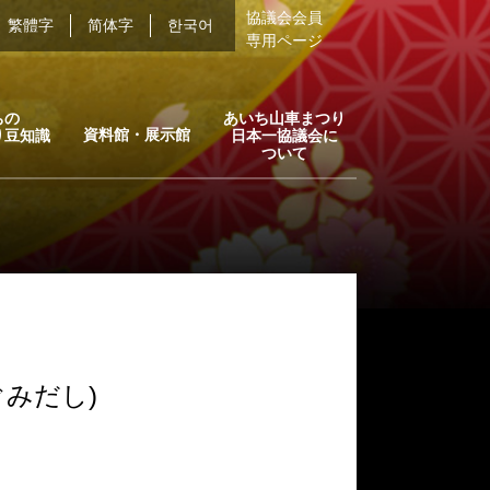
協議会会員
繁體字
简体字
한국어
専用ページ
ちの
あいち山車まつり
資料館・展示館
り豆知識
日本一協議会に
ついて
ぐみだし)