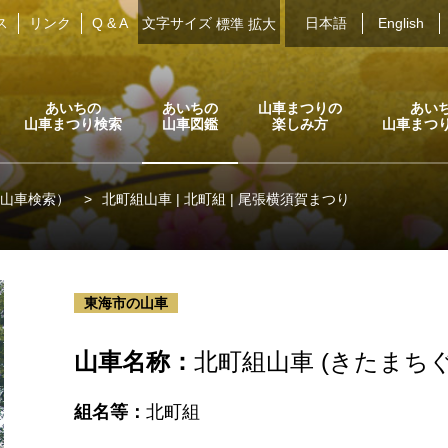
ス
リンク
Q & A
文字サイズ
日本語
English
標準
拡大
あいちの
あいちの
山車まつりの
あい
山車まつり検索
山車図鑑
楽しみ方
山車まつ
山車検索）
>
北町組山車 | 北町組 | 尾張横須賀まつり
東海市の山車
山車名称：
北町組山車 (きたまち
組名等：
北町組