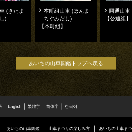
車 (きたま
本町組山車 (ほんま
圓通山車
し)
ちぐみだし)
【公通組】
】
【本町組】
あいちの山車図鑑トップへ戻る
語
English
繁體字
简体字
한국어
あいちの山車図鑑
山車まつりの楽しみ方
あいちの山車まつ