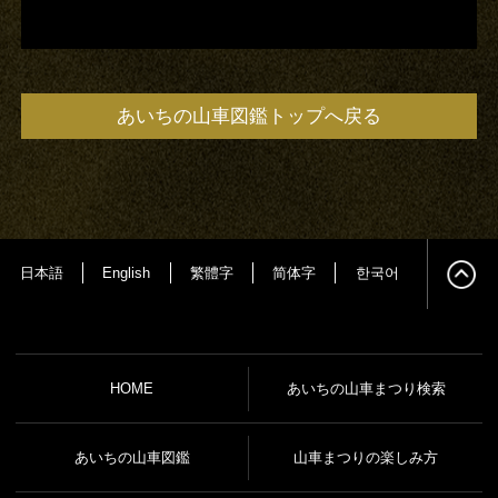
あいちの山車図鑑トップへ戻る
日本語
English
繁體字
简体字
한국어
HOME
あいちの山車まつり検索
あいちの山車図鑑
山車まつりの楽しみ方