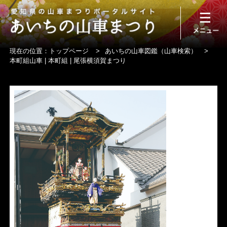
現在の位置：
トップページ
>
あいちの山車図鑑（山車検索）
>
本町組山車 | 本町組 | 尾張横須賀まつり