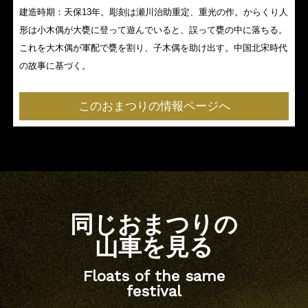
建造時期：天保13年。彫刻は瀬川治助重定、重光の作。からくり人
形は小木偶が大甕に登って遊んでいると、誤って甕の中に落ちる。
これを大木偶が軍配で甕を割り、子木偶を助け出す。中国北宋時代
の故事に基づく。
このおまつりの情報ページへ
同じおまつりの
山車を見る
Floats of the same
festival