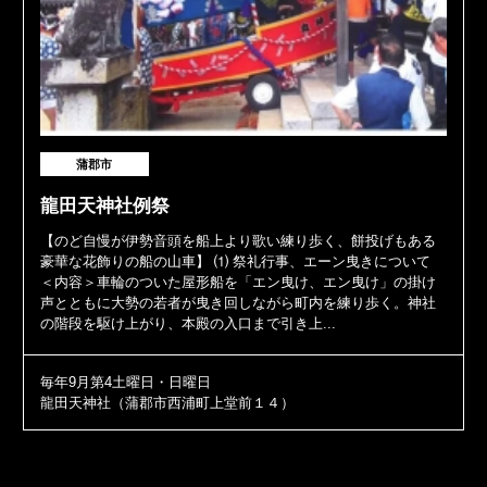
蒲郡市
龍田天神社例祭
【のど自慢が伊勢音頭を船上より歌い練り歩く、餅投げもある
豪華な花飾りの船の山車】 ⑴ 祭礼行事、エーン曳きについて
＜内容＞車輪のついた屋形船を「エン曳け、エン曳け」の掛け
声とともに大勢の若者が曳き回しながら町内を練り歩く。神社
の階段を駆け上がり、本殿の入口まで引き上...
毎年9月第4土曜日・日曜日
龍田天神社（蒲郡市西浦町上堂前１４）