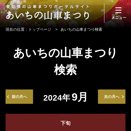
現在の位置：
トップページ
>
あいちの山車まつり検索
あいちの山車まつり
検索
9月
2024年
前の月へ
次の月へ
下旬