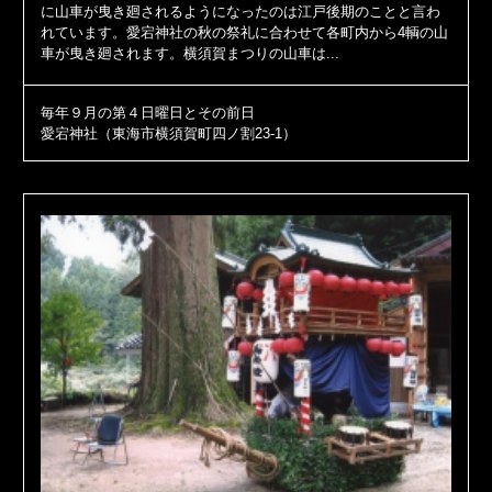
に山車が曳き廻されるようになったのは江戸後期のことと言わ
れています。愛宕神社の秋の祭礼に合わせて各町内から4輌の山
車が曳き廻されます。横須賀まつりの山車は...
毎年９月の第４日曜日とその前日
愛宕神社（東海市横須賀町四ノ割23-1）