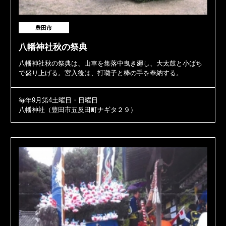
豊田市
八幡神社秋の祭典
八幡神社秋の祭典は、山車を集落中曳き廻し、大太鼓と小ばち
で盛り上げる。宮入後は、打囃子と棒の手を奉納する。
毎年9月第4土曜日・日曜日
八幡神社（豊田市五反田町ナギタ２９）