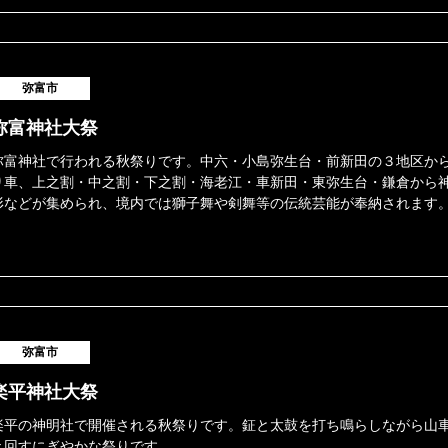
弥富市
弥富神社大祭
弥富神社で行われる秋祭りです。中六・小島弥生台・前新田の３地区か
り車、上之割・中之割・下之割・海老江・車新田・東弥生台・鎌倉から
形などが集められ、境内では獅子舞や剣舞等の伝統芸能が奉納されます
弥富市
楽平神社大祭
楽平の神明社で開催される秋祭りです。鉦と太鼓を打ち鳴らしながら山
き回すにぎやかな祭りです。