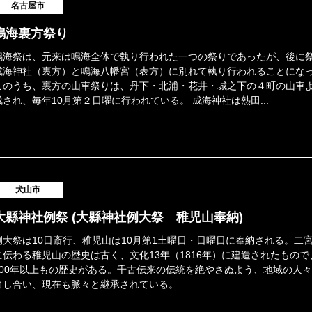
名古屋市
鳴海裏方祭り
鳴海祭は、元来は鳴海全体で執り行われた一つの祭りであったが、後に
成海神社（裏方）と鳴海八幡宮（表方）に別れて執り行われることにな
このうち、裏方の山車祭りは、丹下・北浦・花井・城之下の４町の山車
成され、毎年10月第２日曜に行われている。 成海神社は熱田...
犬山市
大縣神社例祭 (大縣神社例大祭 稚児山奉納)
例大祭は10日斎行、稚児山は10月第1土曜日・日曜日に奉納される。二
に伝わる稚児山の歴史は古く、文化13年（1816年）に建造されたもので
200年以上もの歴史がある。千古伝来の伝統を絶やさぬよう、地域の人
力し合い、現在も脈々と継承されている。