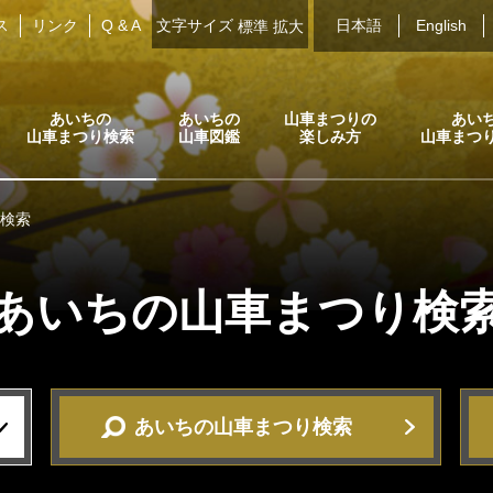
ス
リンク
Q & A
文字サイズ
日本語
English
標準
拡大
あいちの
あいちの
山車まつりの
あい
山車まつり検索
山車図鑑
楽しみ方
山車まつ
検索
あいちの山車まつり
検
あいちの山車まつり検索