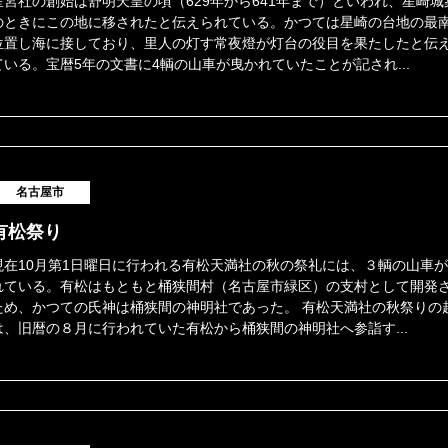
星宮社の創始は舒明天皇の頃（629年から641年まで）といわれ、星崎城
のときにこの地に移されたと伝えられている。かつては星崎の台地の最
位置し海に接しており、里人の灯す常夜燈が灯台の役目を果たしたと伝
ている。宝暦5年の文書に4輌の山車が曳かれていたことが記され...
名古屋市
有松祭り
現在10月第1日曜日に行われる有松天満社の秋の祭礼には、３輌の山車
れている。有松はもともと桶狭間村（名古屋市緑区）の支村として開発
ため、かつての氏神は桶狭間の神明社であった。 有松天満社の秋祭りの
は、旧暦の８月に行われていた有松から桶狭間の神明社へ参詣す...