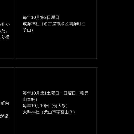
毎年10月第2日曜日
成海神社（名古屋市緑区鳴海町乙
祭礼が
子山）
った。
より構
毎年10月第1土曜日・日曜日（稚児
山奉納）
宮町内
毎年10月10日（例大祭）
、
大縣神社（犬山市字宮山３）
々が協