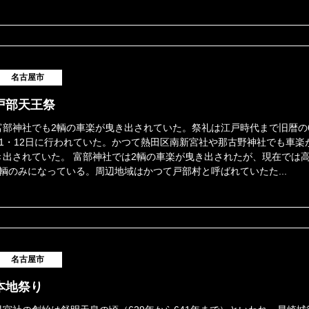
名古屋市
戸部天王祭
富部神社でも2輌の車楽が曳き出されていた。祭礼は江戸時代まで旧暦の
11・12日に行われていた。かつて熱田区南新宮社や那古野神社でも車楽
き出されていた。 富部神社では2輌の車楽が曳き出されたが、現在では
1輌のみになっている。周辺地域はかつて戸部村と呼ばれていたた...
名古屋市
本地祭り