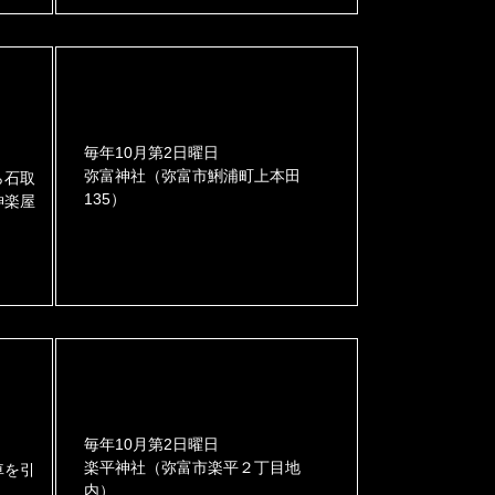
毎年10月第2日曜日
弥富神社（弥富市鯏浦町上本田
ら石取
135）
神楽屋
。
毎年10月第2日曜日
楽平神社（弥富市楽平２丁目地
車を引
内）