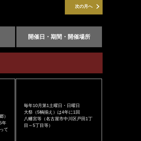
次の月へ
開催日・期間・開催場所
毎年10月第1土曜日・日曜日
大祭（5輌揃え）は4年に1回
郷）
八幡宮等（名古屋市中川区戸田1丁
5年
目～5丁目等）
よって