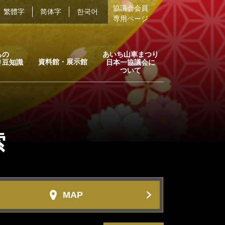
協議会会員
繁體字
简体字
한국어
専用ページ
ちの
あいち山車まつり
資料館・展示館
り豆知識
日本一協議会に
ついて
索
MAP