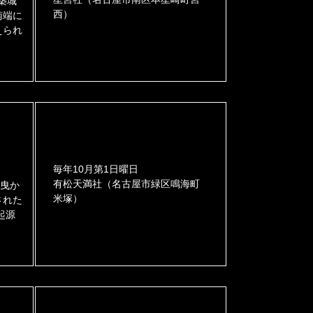
築城
西）
南端に
えられ
毎年10月第1日曜日
有松天満社（名古屋市緑区鳴海町
が曳か
米塚）
された
起源